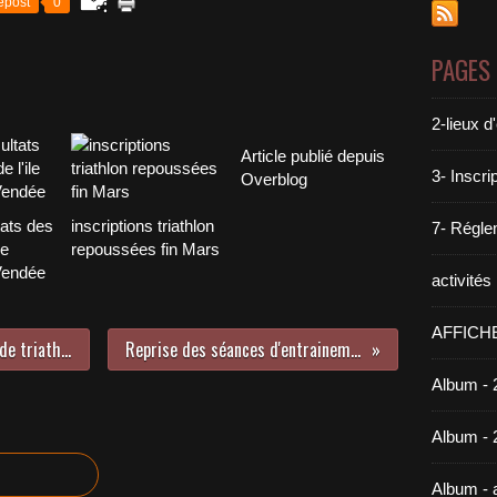
epost
0
PAGES
2-lieux 
Article publié depuis
3- Inscri
Overblog
tats des
inscriptions triathlon
7- Réglem
le
repoussées fin Mars
Vendée
activité
AFFICH
Noirmoutier conserve son * école de triathlon pour 2014 !!!!
Reprise des séances d'entrainement de Janvier
Album - 
Album - 
Album -