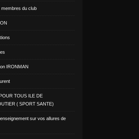
s membres du club
ION
tions
res
tion IRONMAN
aurent
POUR TOUS ILE DE
UTIER ( SPORT SANTE)
renseignement sur vos allures de