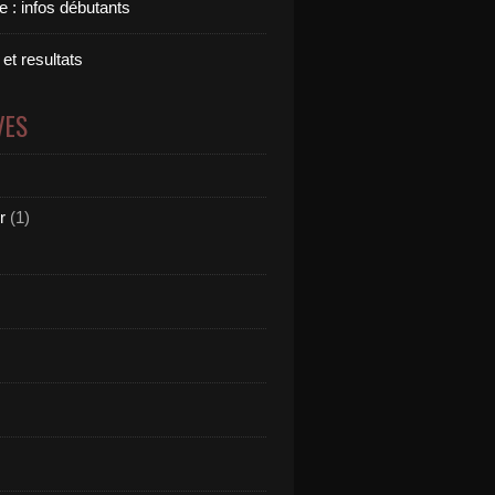
 : infos débutants
 et resultats
VES
r
(1)