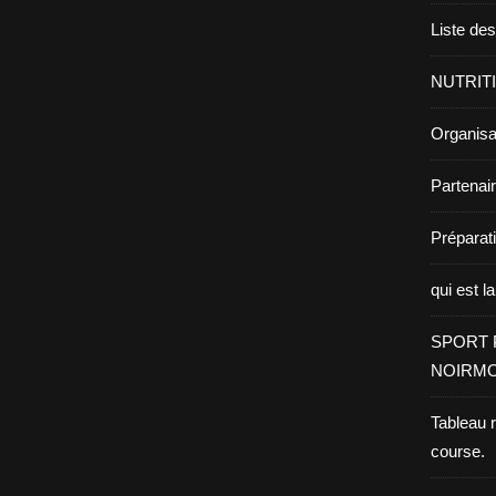
Liste de
NUTRIT
Organisa
Partenai
Prépara
qui est l
SPORT 
NOIRMO
Tableau 
course.