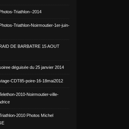
Photos-Triathlon--2014
hotos-Triathlon-Noirmoutier-1er-juin-
 RAID DE BARBATRE 15 AOUT
soiree déguisée du 25 janvier 2014
stage-CDT85-poire-16-18mai2012
elethon-2010-Noirmoutier-ville-
drice
Triathlon-2010 Photos Michel
GE