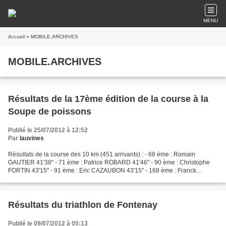
MENU
Accueil
» MOBILE.ARCHIVES
MOBILE.ARCHIVES
Résultats de la 17ème édition de la course à la
Soupe de poissons
Publié le 25/07/2012 à 12:52
Par
lauvines
Résultats de la course des 10 km (451 arrivants) : - 68 ème : Romain
GAUTIER 41'38'' - 71 ème : Patrice ROBARD 41'46'' - 90 ème : Christophe
FORTIN 43'15'' - 91 ème : Eric CAZAUBON 43'15'' - 168 ème : Franck
MANDIN 46'33'' - 200 ème : Christophe PALVADEAU...
Résultats du triathlon de Fontenay
Publié le 09/07/2012 à 05:13