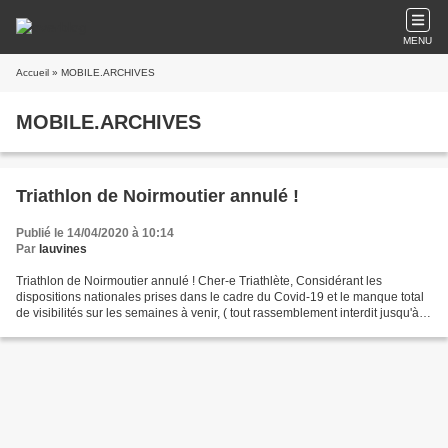
MENU
Accueil
» MOBILE.ARCHIVES
MOBILE.ARCHIVES
Triathlon de Noirmoutier annulé !
Publié le 14/04/2020 à 10:14
Par
lauvines
Triathlon de Noirmoutier annulé ! Cher-e Triathlète, Considérant les
dispositions nationales prises dans le cadre du Covid-19 et le manque total
de visibilités sur les semaines à venir, ( tout rassemblement interdit jusqu'à
mi- juillet ) Considérant que...