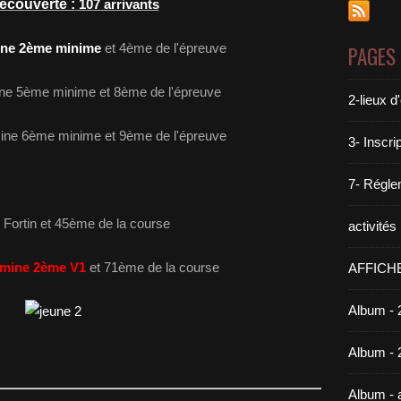
Découverte :
107 arrivants
ine 2ème minime
et 4ème de l'épreuve
PAGES
mine 5ème minime et 8ème de l'épreuve
2-lieux 
ine 6ème minime et 9ème de l'épreuve
3- Inscri
7- Réglem
 Fortin et 45ème de la course
activité
rmine 2ème V1
et 71ème de la course
AFFICH
Album - 
Album - 
Album -