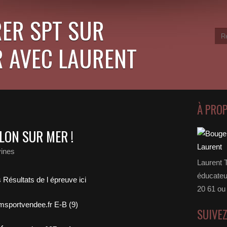
ER SPT SUR
 AVEC LAURENT
À PRO
LLON SUR MER !
vines
Laurent 
éducateu
 Résultats de l épreuve ici
20 61 ou
SUIVE