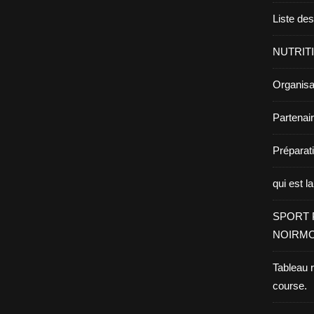
Liste de
NUTRIT
Organisa
Partenai
Prépara
qui est l
SPORT 
NOIRMO
Tableau 
course.