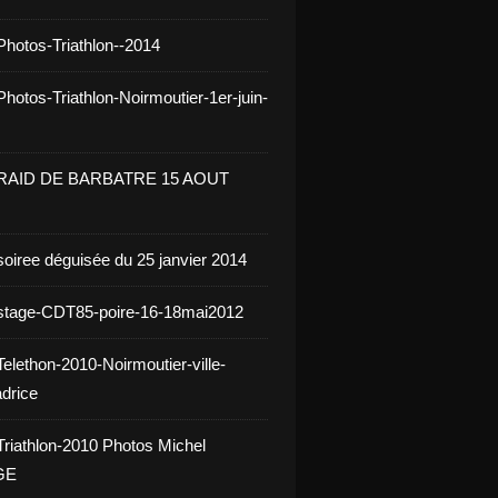
Photos-Triathlon--2014
hotos-Triathlon-Noirmoutier-1er-juin-
 RAID DE BARBATRE 15 AOUT
soiree déguisée du 25 janvier 2014
stage-CDT85-poire-16-18mai2012
elethon-2010-Noirmoutier-ville-
drice
Triathlon-2010 Photos Michel
GE