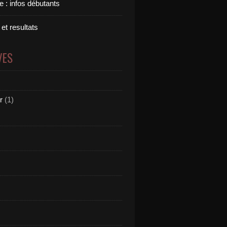
 : infos débutants
 et resultats
VES
r
(1)