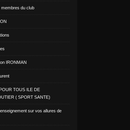
s membres du club
ION
tions
res
tion IRONMAN
aurent
POUR TOUS ILE DE
UTIER ( SPORT SANTE)
renseignement sur vos allures de