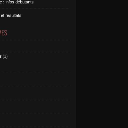
 : infos débutants
 et resultats
VES
r
(1)