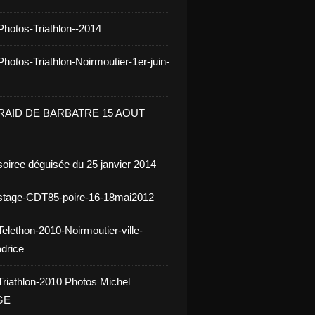
Photos-Triathlon--2014
hotos-Triathlon-Noirmoutier-1er-juin-
 RAID DE BARBATRE 15 AOUT
soiree déguisée du 25 janvier 2014
stage-CDT85-poire-16-18mai2012
elethon-2010-Noirmoutier-ville-
drice
Triathlon-2010 Photos Michel
GE