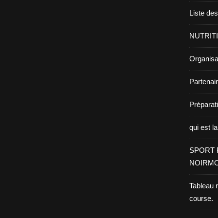
Liste de
NUTRIT
Organisa
Partenai
Prépara
qui est l
SPORT 
NOIRMO
Tableau 
course.