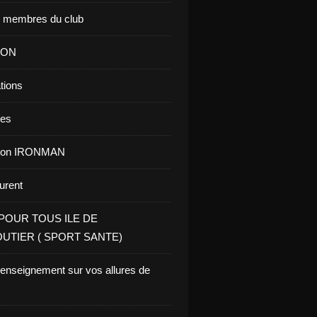
s membres du club
ION
tions
res
tion IRONMAN
aurent
POUR TOUS ILE DE
UTIER ( SPORT SANTE)
renseignement sur vos allures de