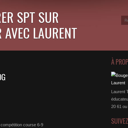
ER SPT SUR
 AVEC LAURENT
À PRO
OG
Laurent 
éducateu
20 61 ou
SUIVE
compétition course 6-9