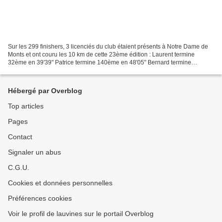
Sur les 299 finishers, 3 licenciés du club étaient présents à Notre Dame de
Monts et ont couru les 10 km de cette 23ème édition : Laurent termine
32ème en 39'39" Patrice termine 140ème en 48'05" Bernard termine
157ème en 49'15" Bravo également aux licenciés...
Hébergé par Overblog
Top articles
Pages
Contact
Signaler un abus
C.G.U.
Cookies et données personnelles
Préférences cookies
Voir le profil de lauvines sur le portail Overblog