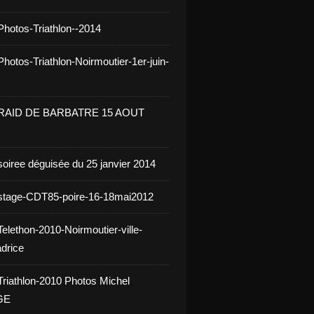
Photos-Triathlon--2014
hotos-Triathlon-Noirmoutier-1er-juin-
 RAID DE BARBATRE 15 AOUT
soiree déguisée du 25 janvier 2014
stage-CDT85-poire-16-18mai2012
elethon-2010-Noirmoutier-ville-
drice
Triathlon-2010 Photos Michel
GE