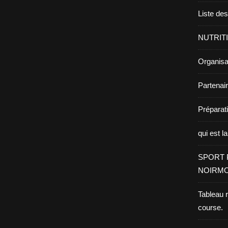
Liste de
NUTRIT
Organisa
Partenai
Prépara
qui est l
SPORT 
NOIRMO
Tableau 
course.