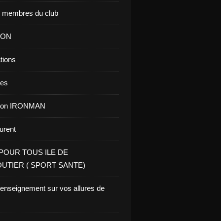
s membres du club
ION
tions
res
tion IRONMAN
aurent
POUR TOUS ILE DE
UTIER ( SPORT SANTE)
renseignement sur vos allures de