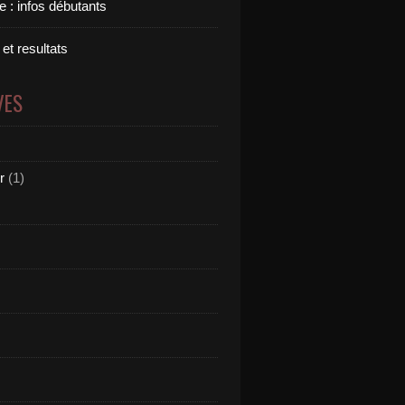
 : infos débutants
 et resultats
VES
r
(1)