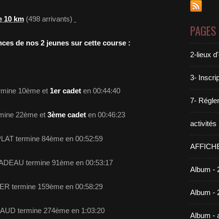
e 10 km
(498 arrivants)
PAGES
ces de nos 2 jeunes sur cette course :
2-lieux 
3- Inscri
rmine 10ème et
1er cadet
en 00:44:40
7- Réglem
mine 22ème et
3ème cadet
en 00:46:23
activité
LAT termine 84ème en 00:52:59
AFFICH
ADEAU termine 91ème en 00:53:17
Album - 
ER termine 159ème en 00:58:29
Album - 
BAUD termine 274ème en 1:03:20
Album -