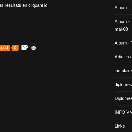
s résultats en cliquant ici
Album - 
Album - T
mai-08
Album - T
epost
0
Articles
circulai
diplômes
Diplômes
INFO V
Links