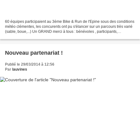
60 équipes participaient au 3ème Bike & Run de l'Epine sous des conditions
météo clémentes, les concurents ont pu s'élancer sur un parcours très varié
(sable, boue,...) Un GRAND merci à tous : bénévoles , participants,
partenaires (publiques , privée)...
Nouveau partenariat !
Publié le 29/03/2014 à 12:56
Par
lauvines