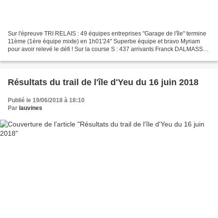
Sur l'épreuve TRI RELAIS : 49 équipes entreprises "Garage de l'île" termine
11ème (1ère équipe mixte) en 1h01'24" Superbe équipe et bravo Myriam
pour avoir relevé le défi ! Sur la course S : 437 arrivants Franck DALMASSO
termine 380ème en 1h31'56" Sur...
Résultats du trail de l'île d'Yeu du 16 juin 2018
Publié le 19/06/2018 à 18:10
Par
lauvines