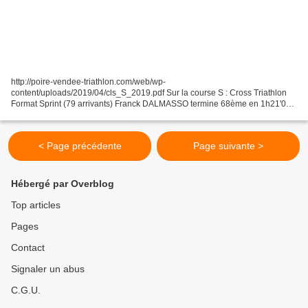
http://poire-vendee-triathlon.com/web/wp-
content/uploads/2019/04/cls_S_2019.pdf Sur la course S : Cross Triathlon
Format Sprint (79 arrivants) Franck DALMASSO termine 68ème en 1h21'02''
Bravo pour ta course !
< Page précédente
Page suivante >
Hébergé par Overblog
Top articles
Pages
Contact
Signaler un abus
C.G.U.