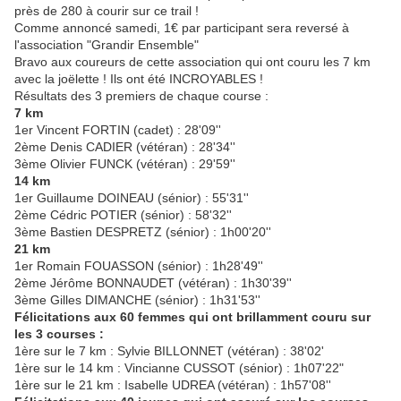
près de 280 à courir sur ce trail !
Comme annoncé samedi, 1€ par participant sera reversé à
l'association "Grandir Ensemble"
Bravo aux coureurs de cette association qui ont couru les 7 km
avec la joëlette ! Ils ont été INCROYABLES !
Résultats des 3 premiers de chaque course :
7 km
1er Vincent FORTIN (cadet) : 28'09''
2ème Denis CADIER (vétéran) : 28'34''
3ème Olivier FUNCK (vétéran) : 29'59''
14 km
1er Guillaume DOINEAU (sénior) : 55'31''
2ème Cédric POTIER (sénior) : 58'32''
3ème Bastien DESPRETZ (sénior) : 1h00'20''
21 km
1er Romain FOUASSON (sénior) : 1h28'49''
2ème Jérôme BONNAUDET (vétéran) : 1h30'39''
3ème Gilles DIMANCHE (sénior) : 1h31'53''
Félicitations aux 60 femmes qui ont brillamment couru sur
les 3 courses :
1ère sur le 7 km : Sylvie BILLONNET (vétéran) : 38'02'
1ère sur le 14 km : Vincianne CUSSOT (sénior) : 1h07'22"
1ère sur le 21 km : Isabelle UDREA (vétéran) : 1h57'08''