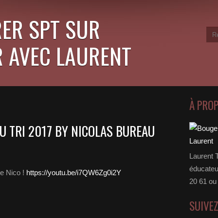
ER SPT SUR
 AVEC LAURENT
À PRO
U TRI 2017 BY NICOLAS BUREAU
Laurent 
éducateu
de Nico !
https://youtu.be/i7QW6Zg0i2Y
20 61 ou
SUIVE