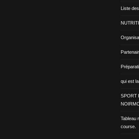
Liste de
NUTRIT
Organisa
Partenai
Prépara
qui est l
SPORT 
NOIRMO
Tableau 
course.