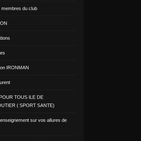
s membres du club
ION
tions
res
tion IRONMAN
aurent
POUR TOUS ILE DE
UTIER ( SPORT SANTE)
renseignement sur vos allures de