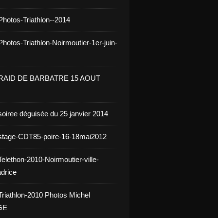
Photos-Triathlon--2014
hotos-Triathlon-Noirmoutier-1er-juin-
 RAID DE BARBATRE 15 AOUT
soiree déguisée du 25 janvier 2014
stage-CDT85-poire-16-18mai2012
elethon-2010-Noirmoutier-ville-
drice
Triathlon-2010 Photos Michel
GE