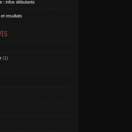
 : infos débutants
 et resultats
VES
r
(1)