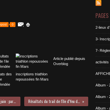
PAGES
epost
0
2-lieux 
3- Inscri
7- Réglem
Article publié depuis
activité
Overblog
AFFICH
tats des
inscriptions triathlon
le
repoussées fin Mars
Vendée
Album - 
Album - 
Résultats de notre triathlon du 4 juin : participation record !
Résultats du trail de l'île d'Yeu du 24 juin 2017
Album -