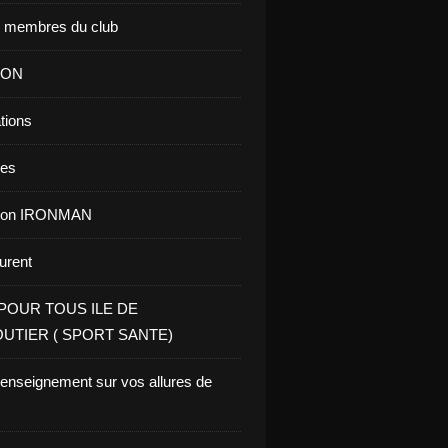
s membres du club
ION
tions
res
tion IRONMAN
aurent
POUR TOUS ILE DE
UTIER ( SPORT SANTE)
renseignement sur vos allures de