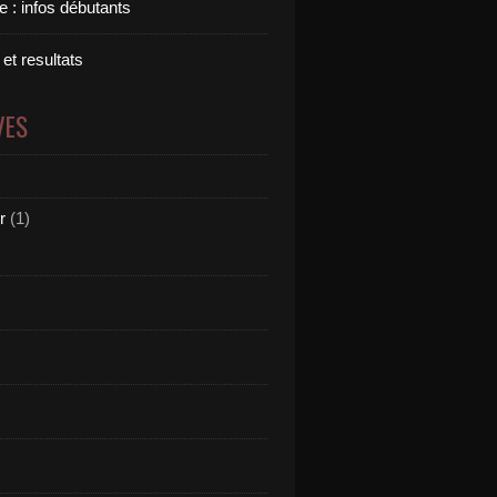
 : infos débutants
 et resultats
VES
r
(1)