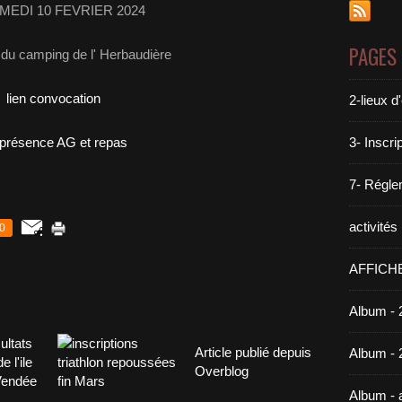
MEDI 10 FEVRIER 2024
PAGES
 du camping de l' Herbaudière
lien convocation
2-lieux 
n présence AG et repas
3- Inscri
7- Réglem
activité
0
AFFICH
Album - 
Article publié depuis
Album - 
Overblog
Album -