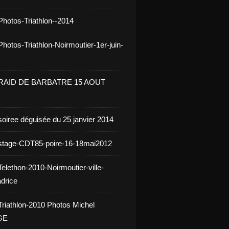
Photos-Triathlon--2014
hotos-Triathlon-Noirmoutier-1er-juin-
 RAID DE BARBATRE 15 AOUT
soiree déguisée du 25 janvier 2014
stage-CDT85-poire-16-18mai2012
elethon-2010-Noirmoutier-ville-
drice
Triathlon-2010 Photos Michel
GE