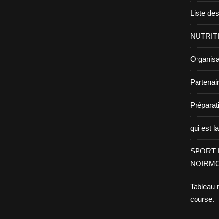
Liste de
NUTRIT
Organisa
Partenai
Prépara
qui est l
SPORT 
NOIRMO
Tableau 
course.