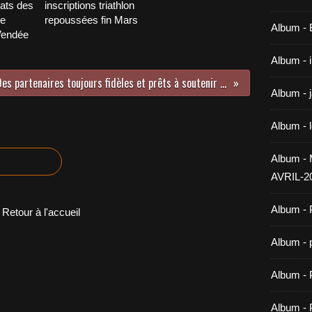
tats des
inscriptions triathlon
le
repoussées fin Mars
Album -
Vendée
Album - 
Des partenaires toujours fidèles et prêts à soutenir les projets du club
Album - 
Album - 
Album 
AVRIL-2
Album - 
Retour à l'accueil
Album - 
Album -
Album - 