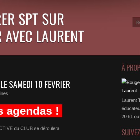
ER SPT SUR
 AVEC LAURENT
À PRO
 LE SAMEDI 10 FEVRIER
ines
Laurent 
s agendas !
éducateu
20 61 ou
CTIVE du CLUB se déroulera
SUIVE