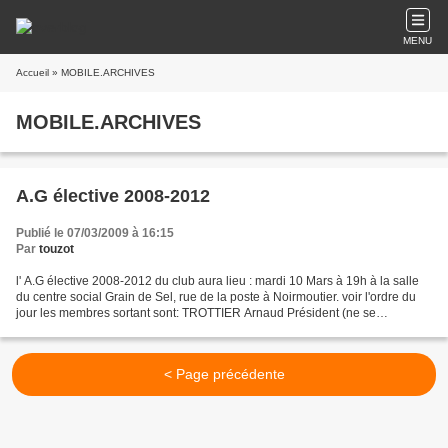
MENU
Accueil
» MOBILE.ARCHIVES
MOBILE.ARCHIVES
A.G élective 2008-2012
Publié le 07/03/2009 à 16:15
Par
touzot
l' A.G élective 2008-2012 du club aura lieu : mardi 10 Mars à 19h à la salle
du centre social Grain de Sel, rue de la poste à Noirmoutier. voir l'ordre du
jour les membres sortant sont: TROTTIER Arnaud Président (ne se
représente pas) ALLEMAND Michel...
< Page précédente