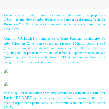
Durant ce week-end deux épreuves se sont déroulées sous un temps pas très
clément,
l
e duathlon de saint Sébastien sur Loire et la Bicentenaire de La
Roche sur Yon
. Notre club était représenté sur ces deux manifestations par
nos athlètes.
Quentin GUILLET
a participé en catégorie benjamin au
duathlon de
saint Sébastien
. Cette course consistait à réaliser 800m de course à pied
(C.A.P), enchainé de 3km de vélo suivi à nouveau de 800m de C.A.P. Son
objectif pour une première course était de terminer l' épreuve et donc bravo à
Quentin qui s'est lancé avec le dossard 113 et qui termine 7eme de sa
catégorie sur 9 et 17 eme de la course sur 19 participants.
Pour ce qui est de l
a course de la Bicentenaire de La Roche sur Yon
, c'est
Patrice ROBARD
qui se lance sur cette course populaire de 8km 223,
avec au départ 2066 participants. Patrice terminera 385 eme de la course en
37'47''.