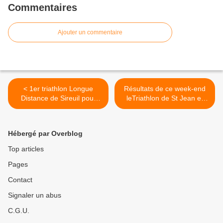
Commentaires
Ajouter un commentaire
< 1er triathlon Longue
Résultats de ce week-end
Distance de Sireuil pour
leTriathlon de St Jean et
Christophe NOLLOT
des Foulées du Gois >
Hébergé par Overblog
Top articles
Pages
Contact
Signaler un abus
C.G.U.