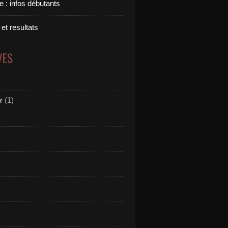
 : infos débutants
 et resultats
VES
r
(1)