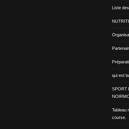
Liste de
NUTRIT
Organisa
Partenai
Prépara
qui est l
SPORT 
NOIRMO
Tableau 
course.