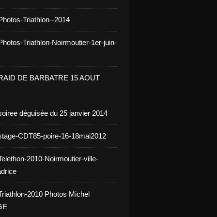
Photos-Triathlon--2014
hotos-Triathlon-Noirmoutier-1er-juin-
 RAID DE BARBATRE 15 AOUT
soiree déguisée du 25 janvier 2014
stage-CDT85-poire-16-18mai2012
elethon-2010-Noirmoutier-ville-
drice
Triathlon-2010 Photos Michel
GE