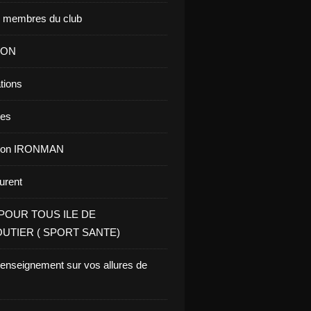
s membres du club
ION
tions
res
tion IRONMAN
aurent
POUR TOUS ILE DE
UTIER ( SPORT SANTE)
renseignement sur vos allures de