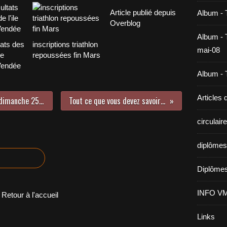
Article publié depuis
Album - 
Overblog
Album - T
tats des
inscriptions triathlon
mai-08
le
repoussées fin Mars
Vendée
Album - T
Articles
Résultats Duathlon d'Allonnes du dimanche 25/04, sélectif France des Pays de Loire
Tout ce que vous devez savoir sur le tri de Noirmoutier
circulai
diplômes
Diplômes
INFO V
Retour à l'accueil
Links