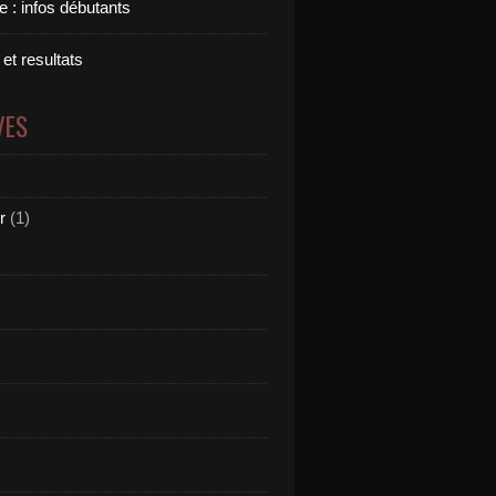
 : infos débutants
 et resultats
VES
r
(1)