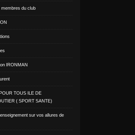
s membres du club
ION
tions
res
tion IRONMAN
aurent
POUR TOUS ILE DE
UTIER ( SPORT SANTE)
renseignement sur vos allures de