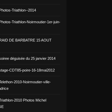
Photos-Triathlon--2014
hotos-Triathlon-Noirmoutier-1er-juin-
 RAID DE BARBATRE 15 AOUT
soiree déguisée du 25 janvier 2014
stage-CDT85-poire-16-18mai2012
elethon-2010-Noirmoutier-ville-
drice
Triathlon-2010 Photos Michel
GE