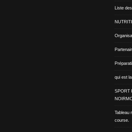
Liste de
NUTRIT
Organisa
Partenai
Prépara
qui est l
SPORT 
NOIRMO
Tableau 
course.