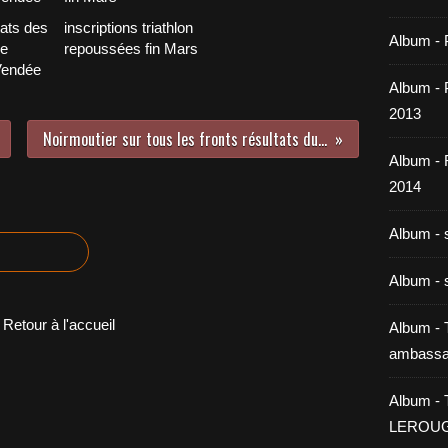
tats des
inscriptions triathlon
Album - 
le
repoussées fin Mars
Vendée
Album - P
2013
Noirmoutier sur tous les fronts résultats du week-end
Album -
2014
Album - 
Album - 
Retour à l'accueil
Album - T
ambassa
Album - 
LEROU