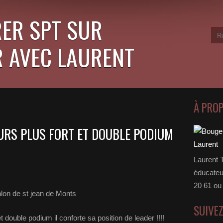
ER SPT SUR
 AVEC LAURENT
À PRO
URS PLUS FORT ET DOUBLE PODIUM
Laurent 
éducateu
20 61 ou
hlon de st jean de Monts
SUIVE
et double podium il conforte sa position de leader !!!!