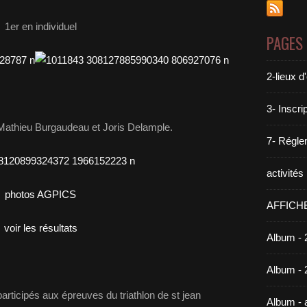
1er en individuel
PAGES
2-lieux 
3- Inscri
Mathieu Burgaudeau et Joris Delample.
7- Réglem
activité
photos AGPICS
AFFICH
voir les résultats
Album - 
Album - 
articipés aux épreuves du triathlon de st jean
Album -