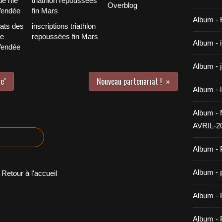
Overblog
Album -
tats des
inscriptions triathlon
le
repoussées fin Mars
Album - 
Vendée
Album - 
e''
Nouveau partenariat !
Album - 
Album 
AVRIL-2
Album - 
Album - 
Retour à l'accueil
Album -
Album - 