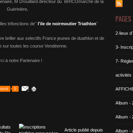
tenaire, M Drouillard directeur du BRICOmarché de la
Guérinière,
PAGES
es trifonctions de''
l'ile de noirmoutier Triathlon
''
2-lieux 
aire briller aux selectifs France jeunes de duathlon et de
que sur toutes les course Vendéenne.
3- Inscri
ci à notre Partenaire !
7- Réglem
activité
AFFICH
epost
0
Album - 
Album - 
Article publié depuis
Album -