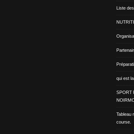
Liste de
NUTRIT
Organisa
Partenai
Prépara
qui est l
SPORT 
NOIRMO
Tableau 
course.