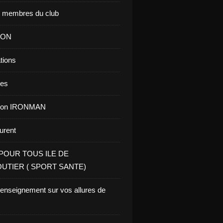
s membres du club
ION
tions
res
tion IRONMAN
aurent
POUR TOUS ILE DE
UTIER ( SPORT SANTE)
renseignement sur vos allures de