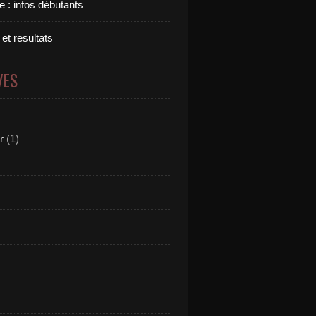
 : infos débutants
 et resultats
VES
r
(1)