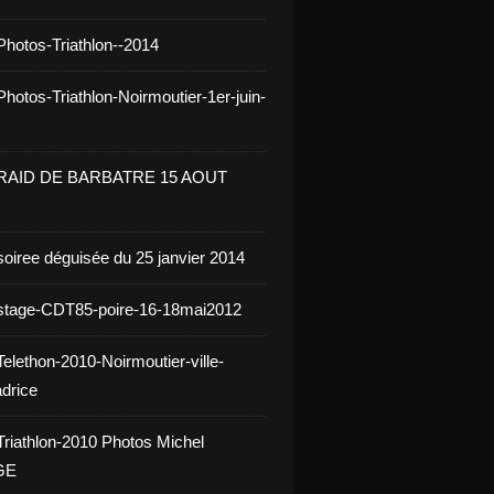
Photos-Triathlon--2014
hotos-Triathlon-Noirmoutier-1er-juin-
 RAID DE BARBATRE 15 AOUT
soiree déguisée du 25 janvier 2014
stage-CDT85-poire-16-18mai2012
elethon-2010-Noirmoutier-ville-
drice
Triathlon-2010 Photos Michel
GE